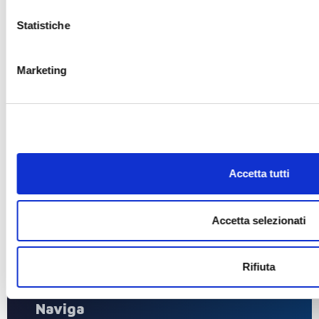
Statistiche
Marketing
COSTRUZIONI CARPENTERIA
Accetta tutti
NAVALE INDUSTRIALE
MACCHI SUPERYACHT S.R.L.
Accetta selezionati
Sede Legale: Vezzano Ligure (SP) Via Provinciale 68 –
19020
Cod. Fisc. e P.Iva 01438200113
R.E.A. SP – 200664
Rifiuta
Naviga