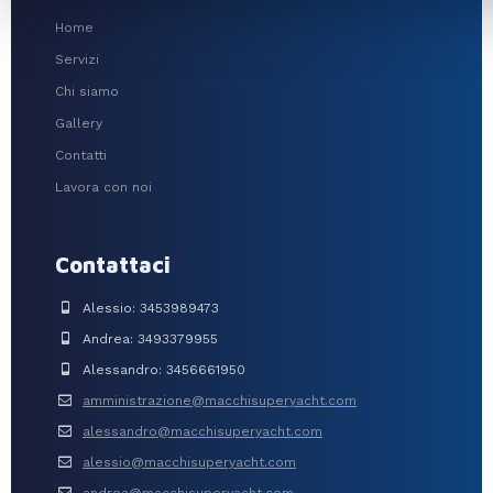
Home
Servizi
Chi siamo
Gallery
Contatti
Lavora con noi
Contattaci
Alessio: 3453989473
Andrea: 3493379955
Alessandro: 3456661950
amministrazione@macchisuperyacht.com
alessandro@macchisuperyacht.com
alessio@macchisuperyacht.com
andrea@macchisuperyacht.com