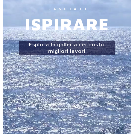
L
A
S
C
I
A
T
I
I
S
P
I
R
A
R
E
Esplora la galleria dei nostri
migliori lavori